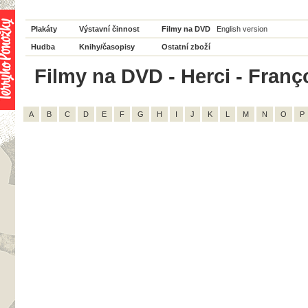
Plakáty
Výstavní činnost
Filmy na DVD
English version
Hudba
Knihy/časopisy
Ostatní zboží
Filmy na DVD - Herci - Franço
A
B
C
D
E
F
G
H
I
J
K
L
M
N
O
P