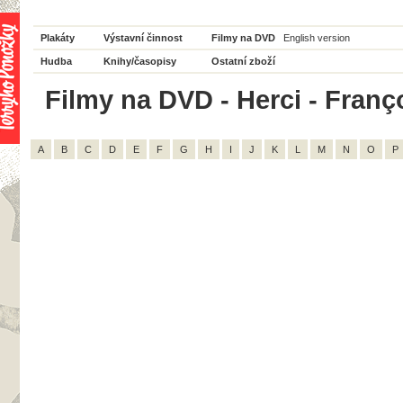
Plakáty
Výstavní činnost
Filmy na DVD
English version
Hudba
Knihy/časopisy
Ostatní zboží
Filmy na DVD - Herci - Franço
A
B
C
D
E
F
G
H
I
J
K
L
M
N
O
P