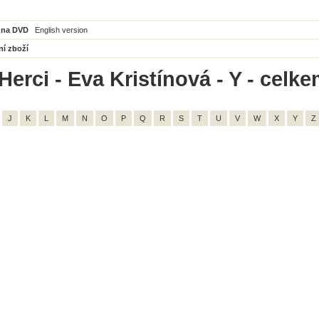
 na DVD
English version
ní zboží
erci - Eva Kristínová - Y - celke
J
K
L
M
N
O
P
Q
R
S
T
U
V
W
X
Y
Z