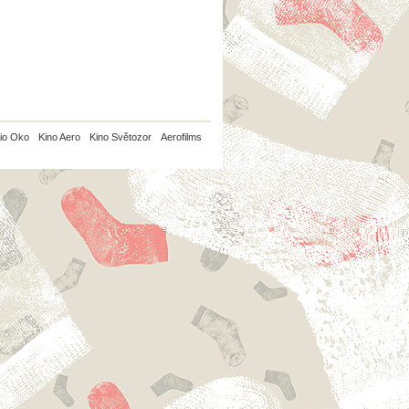
io Oko
Kino Aero
Kino Světozor
Aerofilms