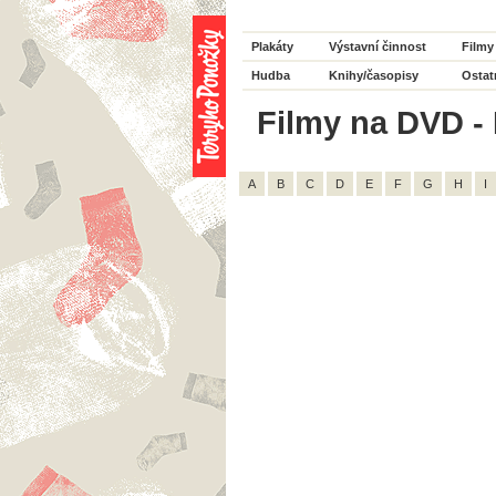
Plakáty
Výstavní činnost
Filmy
Hudba
Knihy/časopisy
Ostat
Filmy na DVD - H
A
B
C
D
E
F
G
H
I