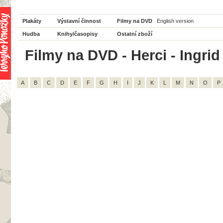
Plakáty
Výstavní činnost
Filmy na DVD
English version
Hudba
Knihy/časopisy
Ostatní zboží
Filmy na DVD - Herci - Ingrid
A
B
C
D
E
F
G
H
I
J
K
L
M
N
O
P