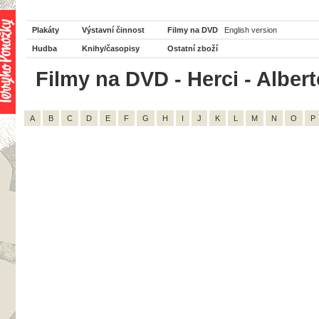
Plakáty
Výstavní činnost
Filmy na DVD
English version
Hudba
Knihy/časopisy
Ostatní zboží
Filmy na DVD - Herci - Albert
A
B
C
D
E
F
G
H
I
J
K
L
M
N
O
P