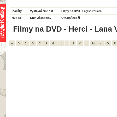
Plakáty
Výstavní činnost
Filmy na DVD
English version
Hudba
Knihy/časopisy
Ostatní zboží
Filmy na DVD - Herci - Lana V
A
B
C
D
E
F
G
H
I
J
K
L
M
N
O
P