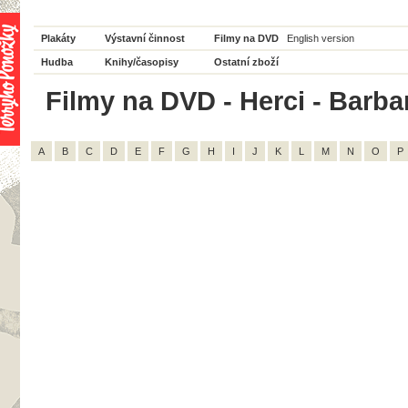
Plakáty
Výstavní činnost
Filmy na DVD
English version
Hudba
Knihy/časopisy
Ostatní zboží
Filmy na DVD - Herci - Barba
A
B
C
D
E
F
G
H
I
J
K
L
M
N
O
P