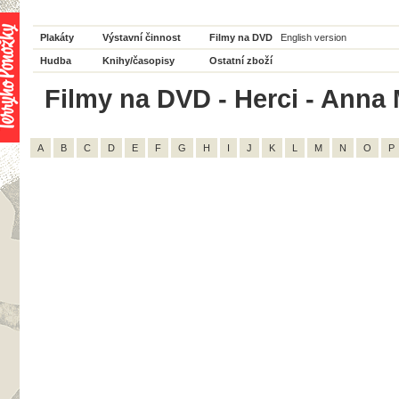
Plakáty
Výstavní činnost
Filmy na DVD
English version
Hudba
Knihy/časopisy
Ostatní zboží
Filmy na DVD - Herci - Anna M
A
B
C
D
E
F
G
H
I
J
K
L
M
N
O
P