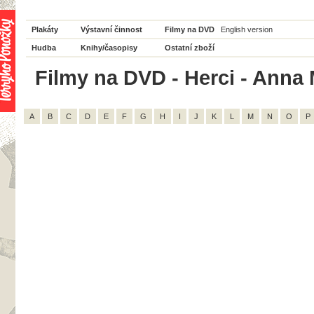
Plakáty
Výstavní činnost
Filmy na DVD
English version
Hudba
Knihy/časopisy
Ostatní zboží
Filmy na DVD - Herci - Anna M
A
B
C
D
E
F
G
H
I
J
K
L
M
N
O
P