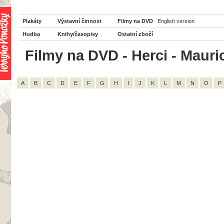
Plakáty
Výstavní činnost
Filmy na DVD
English version
Hudba
Knihy/časopisy
Ostatní zboží
Filmy na DVD - Herci - Mauri
A
B
C
D
E
F
G
H
I
J
K
L
M
N
O
P