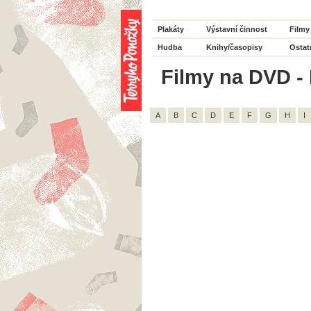
Plakáty
Výstavní činnost
Filmy
Hudba
Knihy/časopisy
Ostat
Filmy na DVD - 
A
B
C
D
E
F
G
H
I