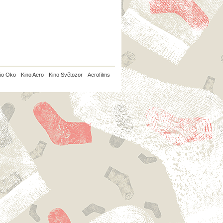
io Oko
Kino Aero
Kino Světozor
Aerofilms