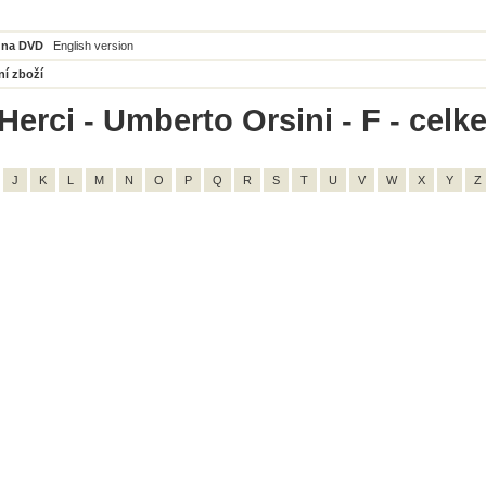
 na DVD
English version
ní zboží
Herci - Umberto Orsini - F - celk
J
K
L
M
N
O
P
Q
R
S
T
U
V
W
X
Y
Z