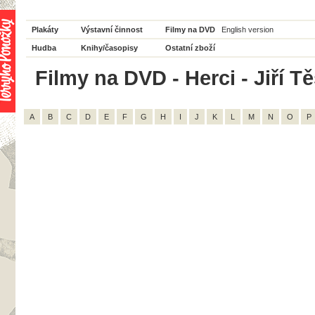
Plakáty
Výstavní činnost
Filmy na DVD
English version
Hudba
Knihy/časopisy
Ostatní zboží
Filmy na DVD - Herci - Jiří Tě
A
B
C
D
E
F
G
H
I
J
K
L
M
N
O
P