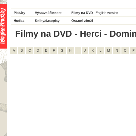
Plakáty
Výstavní činnost
Filmy na DVD
English version
Hudba
Knihy/časopisy
Ostatní zboží
Filmy na DVD - Herci - Domin
A
B
C
D
E
F
G
H
I
J
K
L
M
N
O
P