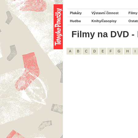
Plakáty
Výstavní činnost
Filmy
Hudba
Knihy/časopisy
Ostat
Filmy na DVD - 
A
B
C
D
E
F
G
H
I