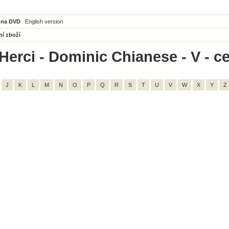
 na DVD
English version
ní zboží
Herci - Dominic Chianese - V - c
J
K
L
M
N
O
P
Q
R
S
T
U
V
W
X
Y
Z