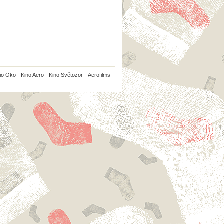
io Oko
Kino Aero
Kino Světozor
Aerofilms