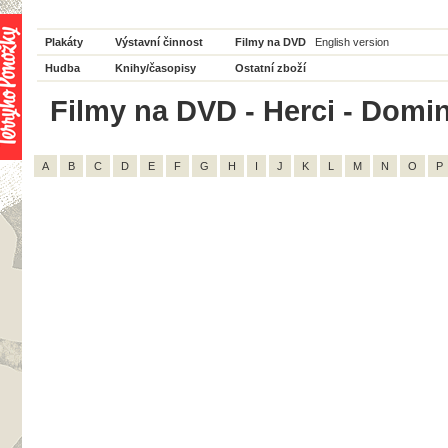
Plakáty
Výstavní činnost
Filmy na DVD
English version
Hudba
Knihy/časopisy
Ostatní zboží
Filmy na DVD - Herci - Domin
A
B
C
D
E
F
G
H
I
J
K
L
M
N
O
P