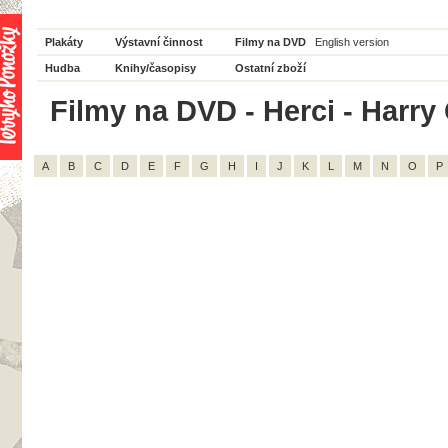
Plakáty
Výstavní činnost
Filmy na DVD
English version
Hudba
Knihy/časopisy
Ostatní zboží
Filmy na DVD - Herci - Harry 
A
B
C
D
E
F
G
H
I
J
K
L
M
N
O
P