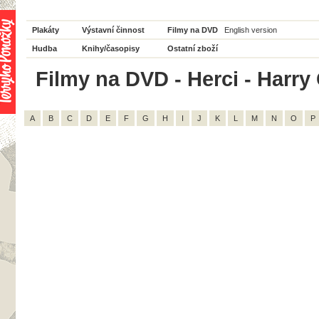
Plakáty
Výstavní činnost
Filmy na DVD
English version
Hudba
Knihy/časopisy
Ostatní zboží
Filmy na DVD - Herci - Harry 
A
B
C
D
E
F
G
H
I
J
K
L
M
N
O
P