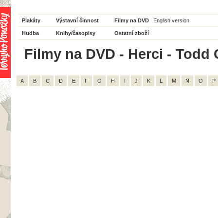
Plakáty
Výstavní činnost
Filmy na DVD
English version
Hudba
Knihy/časopisy
Ostatní zboží
Filmy na DVD - Herci - Todd G
A
B
C
D
E
F
G
H
I
J
K
L
M
N
O
P