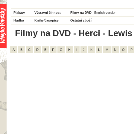
Plakáty
Výstavní činnost
Filmy na DVD
English version
Hudba
Knihy/časopisy
Ostatní zboží
Filmy na DVD - Herci - Lewis
A
B
C
D
E
F
G
H
I
J
K
L
M
N
O
P