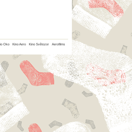
io Oko
Kino Aero
Kino Světozor
Aerofilms