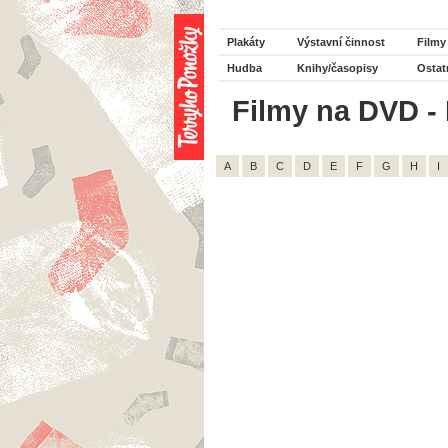
Plakáty
Výstavní činnost
Filmy
Hudba
Knihy/časopisy
Ostat
Filmy na DVD - 
A
B
C
D
E
F
G
H
I