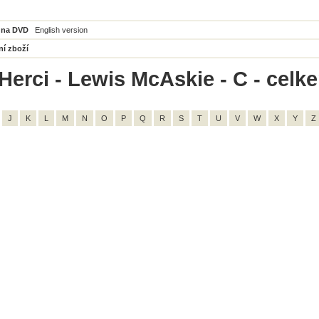
 na DVD
English version
ní zboží
Herci - Lewis McAskie - C - celk
J
K
L
M
N
O
P
Q
R
S
T
U
V
W
X
Y
Z