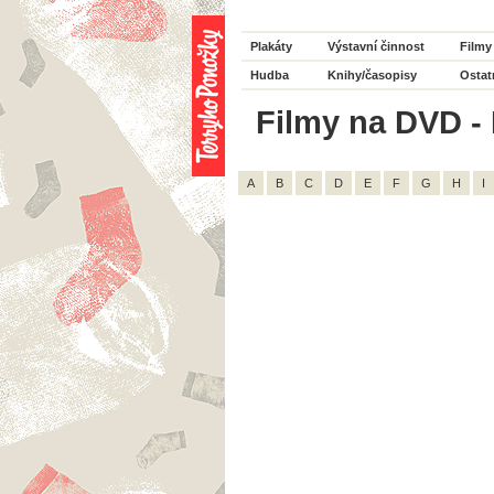
Plakáty
Výstavní činnost
Filmy
Hudba
Knihy/časopisy
Ostat
Filmy na DVD - 
A
B
C
D
E
F
G
H
I