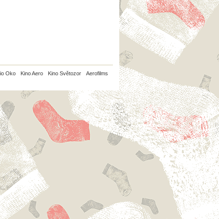
io Oko
Kino Aero
Kino Světozor
Aerofilms