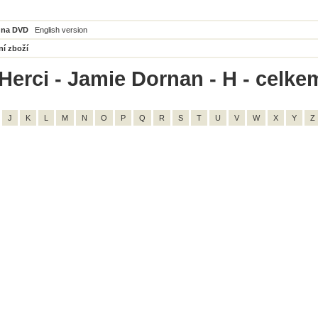
 na DVD
English version
ní zboží
Herci - Jamie Dornan - H - celke
J
K
L
M
N
O
P
Q
R
S
T
U
V
W
X
Y
Z