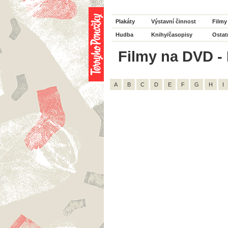
Plakáty
Výstavní činnost
Filmy
Hudba
Knihy/časopisy
Ostat
Filmy na DVD - 
A
B
C
D
E
F
G
H
I