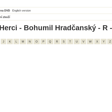
 na DVD
English version
ní zboží
Herci - Bohumil Hradčanský - R -
J
K
L
M
N
O
P
Q
R
S
T
U
V
W
X
Y
Z