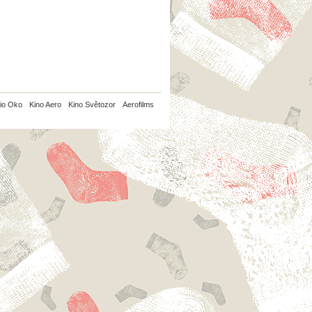
io Oko
Kino Aero
Kino Světozor
Aerofilms