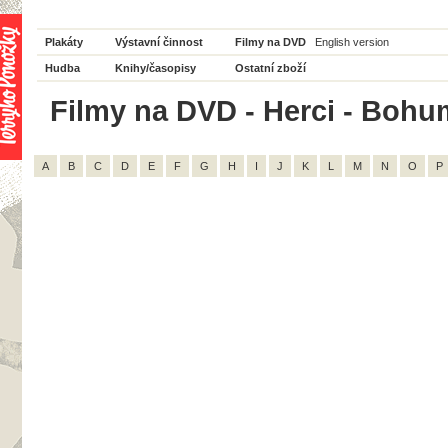
Plakáty
Výstavní činnost
Filmy na DVD
English version
Hudba
Knihy/časopisy
Ostatní zboží
Filmy na DVD - Herci - Bohum
A
B
C
D
E
F
G
H
I
J
K
L
M
N
O
P