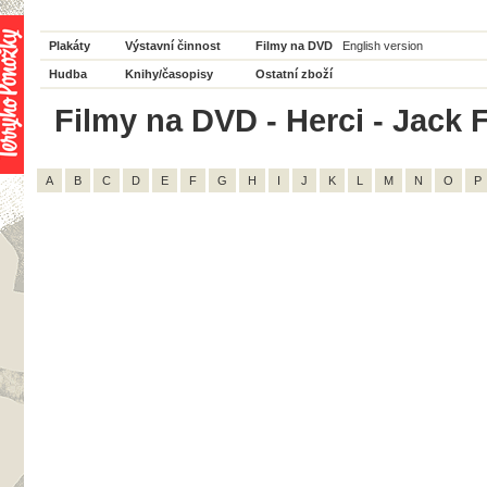
Plakáty
Výstavní činnost
Filmy na DVD
English version
Hudba
Knihy/časopisy
Ostatní zboží
Filmy na DVD - Herci - Jack F
A
B
C
D
E
F
G
H
I
J
K
L
M
N
O
P