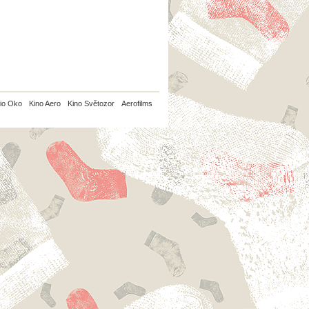
io Oko
Kino Aero
Kino Světozor
Aerofilms