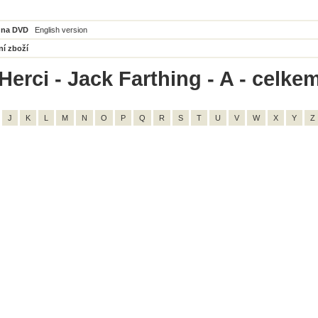
 na DVD
English version
ní zboží
Herci - Jack Farthing - A - celkem
J
K
L
M
N
O
P
Q
R
S
T
U
V
W
X
Y
Z