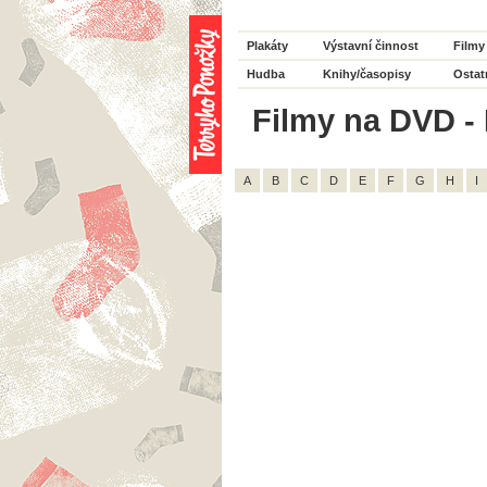
Plakáty
Výstavní činnost
Filmy
Hudba
Knihy/časopisy
Ostat
Filmy na DVD - 
A
B
C
D
E
F
G
H
I