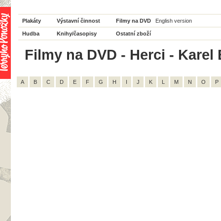
Plakáty
Výstavní činnost
Filmy na DVD
English version
Hudba
Knihy/časopisy
Ostatní zboží
Filmy na DVD - Herci - Karel 
A
B
C
D
E
F
G
H
I
J
K
L
M
N
O
P