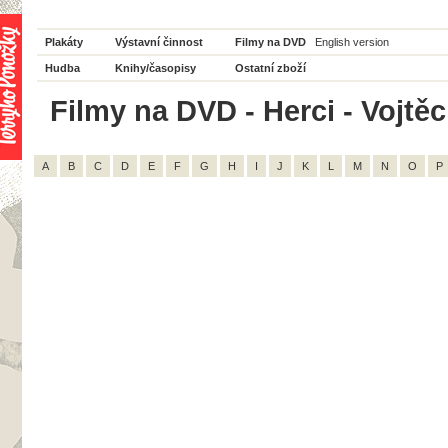
Plakáty
Výstavní činnost
Filmy na DVD
English version
Hudba
Knihy/časopisy
Ostatní zboží
Filmy na DVD - Herci - Vojtěc
A
B
C
D
E
F
G
H
I
J
K
L
M
N
O
P