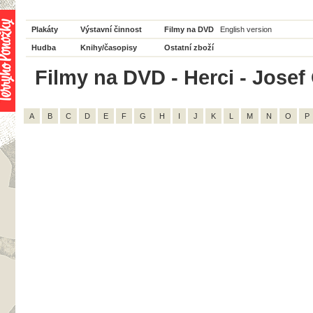
Plakáty
Výstavní činnost
Filmy na DVD
English version
Hudba
Knihy/časopisy
Ostatní zboží
Filmy na DVD - Herci - Josef
A
B
C
D
E
F
G
H
I
J
K
L
M
N
O
P