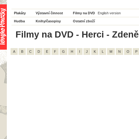
Plakáty
Výstavní činnost
Filmy na DVD
English version
Hudba
Knihy/časopisy
Ostatní zboží
Filmy na DVD - Herci - Zdeně
A
B
C
D
E
F
G
H
I
J
K
L
M
N
O
P