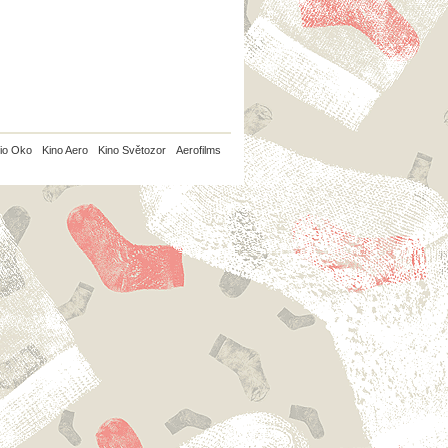
io Oko
Kino Aero
Kino Světozor
Aerofilms