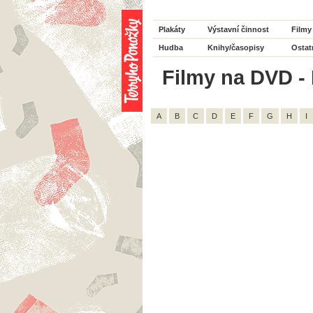
Plakáty
Výstavní činnost
Filmy
Hudba
Knihy/časopisy
Ostat
Filmy na DVD - 
A
B
C
D
E
F
G
H
I