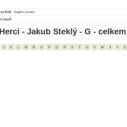
 na DVD
English version
ní zboží
Herci - Jakub Steklý - G - celkem
J
K
L
M
N
O
P
Q
R
S
T
U
V
W
X
Y
Z