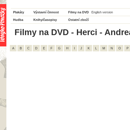
Plakáty
Výstavní činnost
Filmy na DVD
English version
Hudba
Knihy/časopisy
Ostatní zboží
Filmy na DVD - Herci - Andre
A
B
C
D
E
F
G
H
I
J
K
L
M
N
O
P