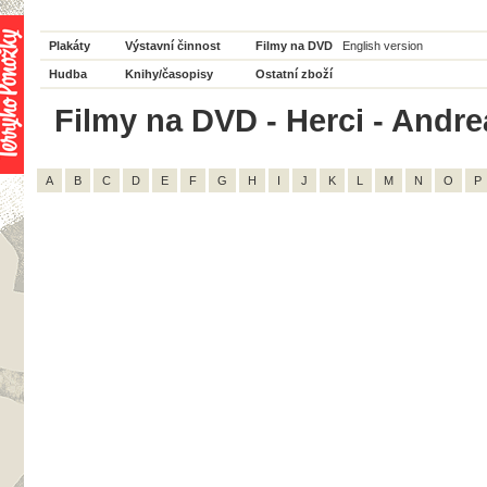
Plakáty
Výstavní činnost
Filmy na DVD
English version
Hudba
Knihy/časopisy
Ostatní zboží
Filmy na DVD - Herci - Andre
A
B
C
D
E
F
G
H
I
J
K
L
M
N
O
P