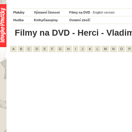
Plakáty
Výstavní činnost
Filmy na DVD
English version
Hudba
Knihy/časopisy
Ostatní zboží
Filmy na DVD - Herci - Vladim
A
B
C
D
E
F
G
H
I
J
K
L
M
N
O
P