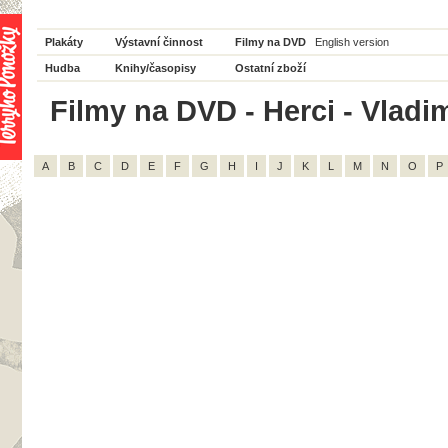
Plakáty
Výstavní činnost
Filmy na DVD
English version
Hudba
Knihy/časopisy
Ostatní zboží
Filmy na DVD - Herci - Vladim
A
B
C
D
E
F
G
H
I
J
K
L
M
N
O
P