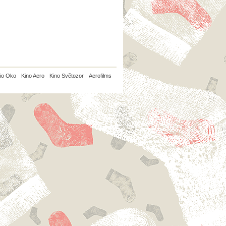
io Oko
Kino Aero
Kino Světozor
Aerofilms