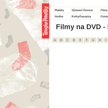
Plakáty
Výstavní činnost
Filmy
Hudba
Knihy/časopisy
Ostat
Filmy na DVD - 
A
B
C
D
E
F
G
H
I