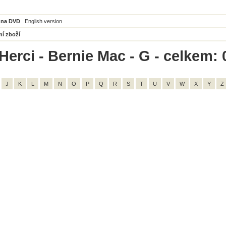
 na DVD
English version
ní zboží
Herci - Bernie Mac - G - celkem: 
J
K
L
M
N
O
P
Q
R
S
T
U
V
W
X
Y
Z