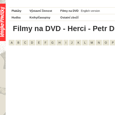
Plakáty
Výstavní činnost
Filmy na DVD
English version
Hudba
Knihy/časopisy
Ostatní zboží
Filmy na DVD - Herci - Petr D
A
B
C
D
E
F
G
H
I
J
K
L
M
N
O
P