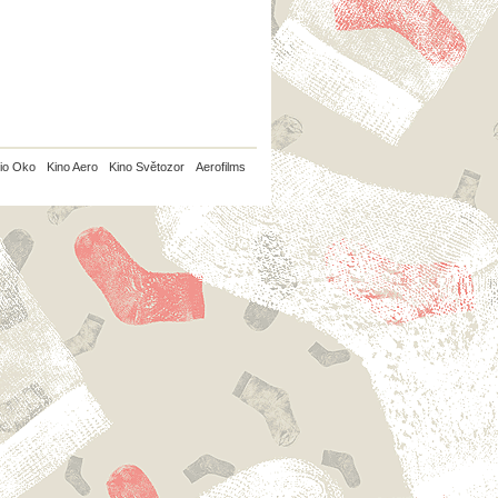
io Oko
Kino Aero
Kino Světozor
Aerofilms