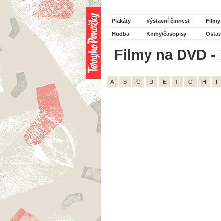
Plakáty
Výstavní činnost
Filmy
Hudba
Knihy/časopisy
Ostat
Filmy na DVD - H
A
B
C
D
E
F
G
H
I