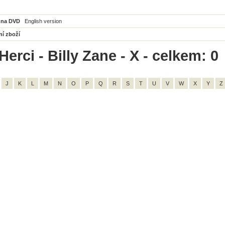
 na DVD
English version
ní zboží
erci - Billy Zane - X - celkem: 0
J
K
L
M
N
O
P
Q
R
S
T
U
V
W
X
Y
Z