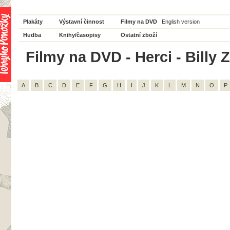
Plakáty
Výstavní činnost
Filmy na DVD
English version
Hudba
Knihy/časopisy
Ostatní zboží
Filmy na DVD - Herci - Billy Z
A
B
C
D
E
F
G
H
I
J
K
L
M
N
O
P