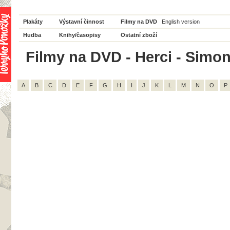
Plakáty
Výstavní činnost
Filmy na DVD
English version
Hudba
Knihy/časopisy
Ostatní zboží
Filmy na DVD - Herci - Simon
A
B
C
D
E
F
G
H
I
J
K
L
M
N
O
P