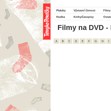
Plakáty
Výstavní činnost
Filmy
Hudba
Knihy/časopisy
Ostat
Filmy na DVD - 
A
B
C
D
E
F
G
H
I