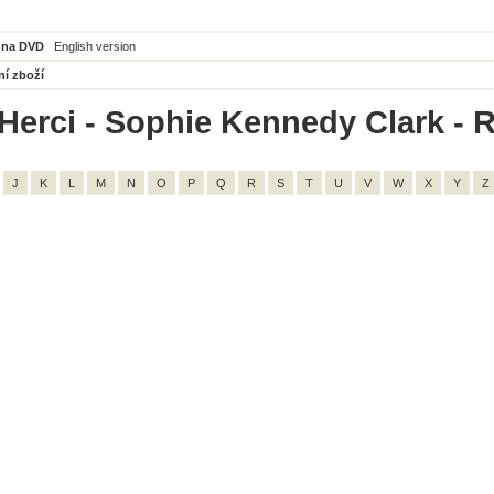
 na DVD
English version
ní zboží
Herci - Sophie Kennedy Clark - R
J
K
L
M
N
O
P
Q
R
S
T
U
V
W
X
Y
Z