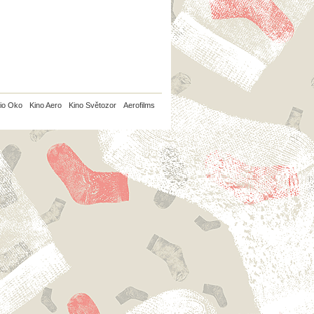
io Oko
Kino Aero
Kino Světozor
Aerofilms