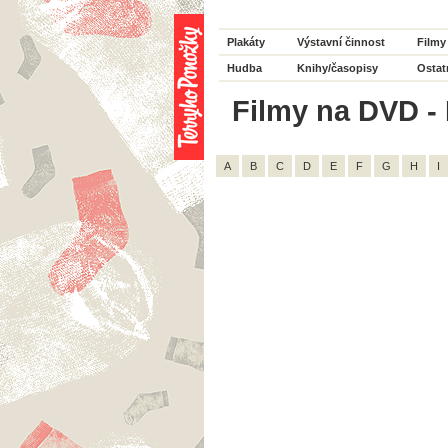
Plakáty
Výstavní činnost
Filmy
Hudba
Knihy/časopisy
Ostat
Filmy na DVD - H
A
B
C
D
E
F
G
H
I