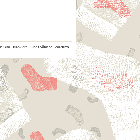
io Oko
Kino Aero
Kino Světozor
Aerofilms