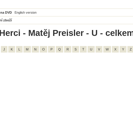
 na DVD
English version
ní zboží
erci - Matěj Preisler - U - celkem
J
K
L
M
N
O
P
Q
R
S
T
U
V
W
X
Y
Z