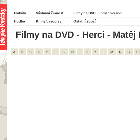
Plakáty
Výstavní činnost
Filmy na DVD
English version
Hudba
Knihy/časopisy
Ostatní zboží
Filmy na DVD - Herci - Matěj P
A
B
C
D
E
F
G
H
I
J
K
L
M
N
O
P