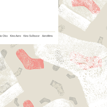
io Oko
Kino Aero
Kino Světozor
Aerofilms