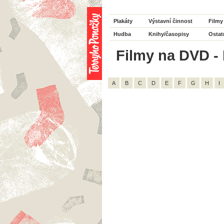
Plakáty
Výstavní činnost
Filmy
Hudba
Knihy/časopisy
Ostat
Filmy na DVD - 
A
B
C
D
E
F
G
H
I