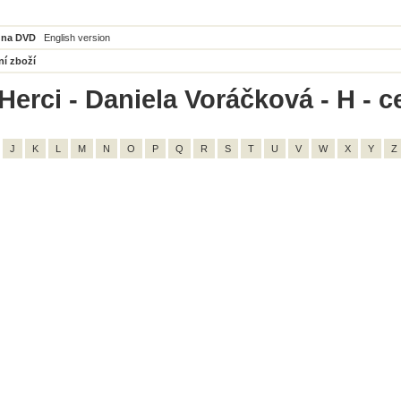
 na DVD
English version
ní zboží
Herci - Daniela Voráčková - H - c
J
K
L
M
N
O
P
Q
R
S
T
U
V
W
X
Y
Z