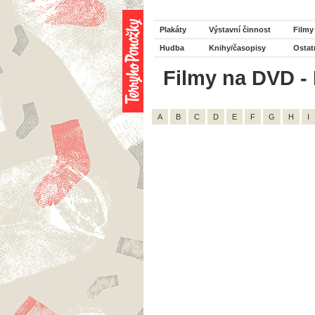
Plakáty
Výstavní činnost
Filmy
Hudba
Knihy/časopisy
Ostat
Filmy na DVD - H
A
B
C
D
E
F
G
H
I