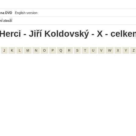
 na DVD
English version
ní zboží
erci - Jiří Koldovský - X - celke
J
K
L
M
N
O
P
Q
R
S
T
U
V
W
X
Y
Z