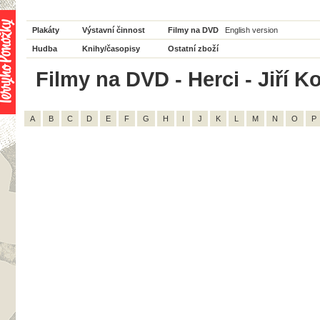
Plakáty
Výstavní činnost
Filmy na DVD
English version
Hudba
Knihy/časopisy
Ostatní zboží
Filmy na DVD - Herci - Jiří K
A
B
C
D
E
F
G
H
I
J
K
L
M
N
O
P