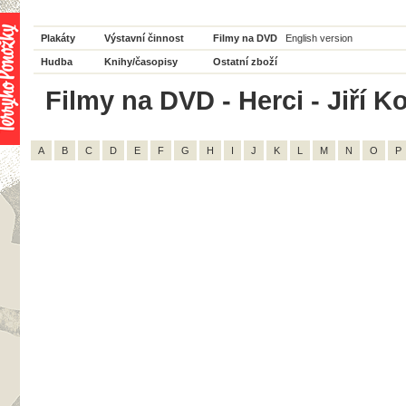
Plakáty
Výstavní činnost
Filmy na DVD
English version
Hudba
Knihy/časopisy
Ostatní zboží
Filmy na DVD - Herci - Jiří K
A
B
C
D
E
F
G
H
I
J
K
L
M
N
O
P