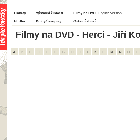
Plakáty
Výstavní činnost
Filmy na DVD
English version
Hudba
Knihy/časopisy
Ostatní zboží
Filmy na DVD - Herci - Jiří Ko
A
B
C
D
E
F
G
H
I
J
K
L
M
N
O
P