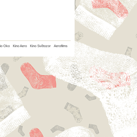
io Oko
Kino Aero
Kino Světozor
Aerofilms