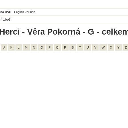
 na DVD
English version
ní zboží
Herci - Věra Pokorná - G - celkem
J
K
L
M
N
O
P
Q
R
S
T
U
V
W
X
Y
Z