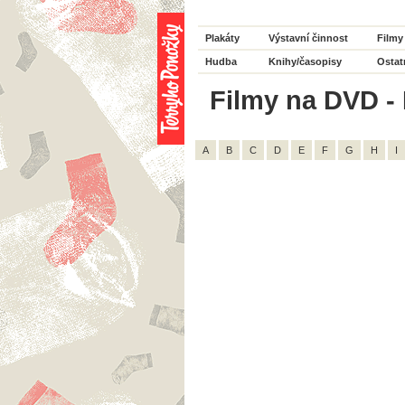
Plakáty
Výstavní činnost
Filmy
Hudba
Knihy/časopisy
Ostat
Filmy na DVD - 
A
B
C
D
E
F
G
H
I