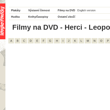
Plakáty
Výstavní činnost
Filmy na DVD
English version
Hudba
Knihy/časopisy
Ostatní zboží
Filmy na DVD - Herci - Leopo
A
B
C
D
E
F
G
H
I
J
K
L
M
N
O
P