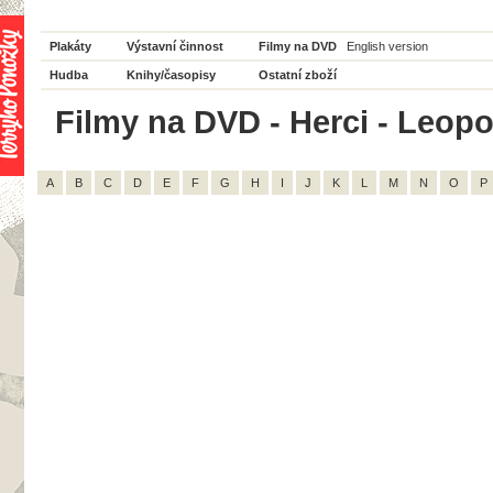
Plakáty
Výstavní činnost
Filmy na DVD
English version
Hudba
Knihy/časopisy
Ostatní zboží
Filmy na DVD - Herci - Leopo
A
B
C
D
E
F
G
H
I
J
K
L
M
N
O
P